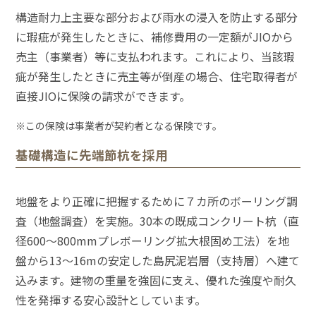
構造耐力上主要な部分および雨水の浸入を防止する部分
に瑕疵が発生したときに、補修費用の一定額がJIOから
売主（事業者）等に支払われます。これにより、当該瑕
疵が発生したときに売主等が倒産の場合、住宅取得者が
直接JIOに保険の請求ができます。
※この保険は事業者が契約者となる保険です。
基礎構造に先端節杭を採用
地盤をより正確に把握するために７カ所のボーリング調
査（地盤調査）を実施。30本の既成コンクリート杭（直
径600〜800mmプレボーリング拡大根固め工法）を地
盤から13〜16mの安定した島尻泥岩層（支持層）へ建て
込みます。建物の重量を強固に支え、優れた強度や耐久
性を発揮する安心設計としています。