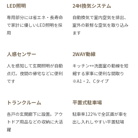
LED照明
24H換気システム
専用部分には省エネ・長寿命
自動換気で室内空気を排出、
で家計に優しいLED照明を採
室外の新鮮な空気を取り込み
用
ます
人感センサー
2WAY動線
人を感知して玄関照明が自動
キッチン↔洗面室の動線を短
点灯。夜間の帰宅などに便利
縮する家事に便利な間取り
です
※A1・2、Cタイプ
トランクルーム
平置式駐車場
各戸の玄関廊下に設置。アウ
駐車率122％で全区画が車を
トドア用品などの収納に大活
出し入れしやすい平置駐場
躍