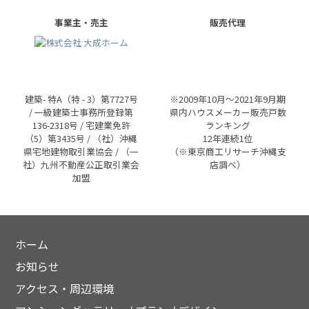
事業主・売主
販売代理
建築- 特A（特 - 3）第7727号
※2009年10月～2021年9月期
/ 一級建築士事務所登録第
県内ハウスメーカー販売戸数
136-2318号 / 宅建業免許
ランキング
（5）第3435号 / （社）沖縄
12年連続1位
県宅地建物取引業協会 / （一
（※東京商工リサーチ沖縄支
社）九州不動産公正取引業会
店調べ）
加盟
ホーム
お知らせ
アクセス・周辺環境