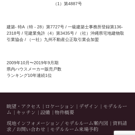
（1）第4887号
建築- 特A（特 - 28）第7727号 / 一級建築士事務所登録第136-
2318号 / 宅建業免許（4）第3435号 / （社）沖縄県宅地建物取
引業協会 / （一社）九州不動産公正取引業会加盟
2009年10月〜2019年9月期
県内ハウスメーカー販売戸数
ランキング10年連続1位
眺望・アクセス
ロケーション
デザイン
モデルルー
ム
キッチン
設備
物件概要
現地インフォメーション／モデルルーム案内図
資料請
求／お問い合わせ
モデルルーム来場予約