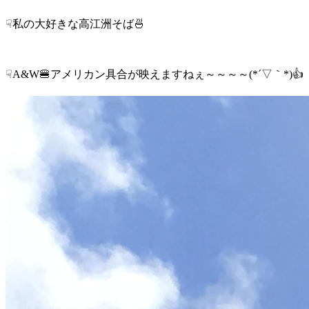
☟私の大好きな高江洲そば🍜
☟A&W🍔アメリカン具合が映えますねぇ～～～～(*´▽｀*)👍