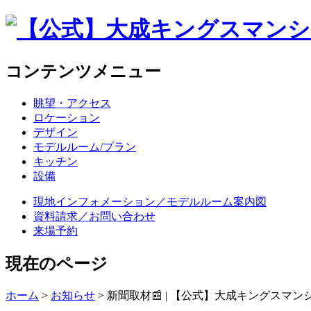
コンテンツメニュー
眺望・アクセス
ロケーション
デザイン
モデルルーム/プラン
キッチン
設備
現地インフォメーション／モデルルーム案内図
資料請求／お問い合わせ
来場予約
現在のページ
ホーム
>
お知らせ
>
新聞取材📰 | 【公式】大成キングスマン